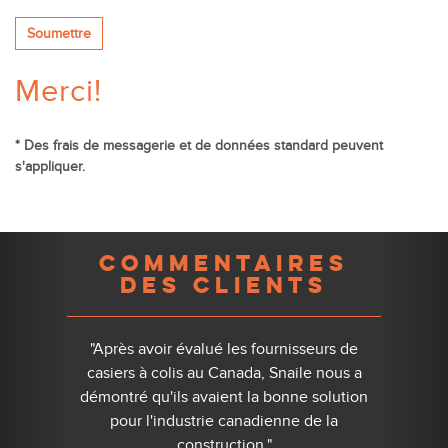
Soumettre
Merci!
* Des frais de messagerie et de données standard peuvent
s'appliquer.
Previous
Nex
COMMENTAIRES
DES CLIENTS
"Après avoir évalué les fournisseurs de
casiers à colis au Canada, Snaile nous a
démontré qu'ils avaient la bonne solution
pour l'industrie canadienne de la
construction."