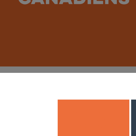
QUE SON LES
CASIERS À
COLIS?