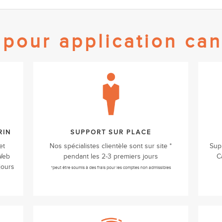
 pour application ca
RIN
SUPPORT SUR PLACE
et
Nos spécialistes clientèle sont sur site *
Supp
Web
pendant les 2-3 premiers jours
C
jours
*peut être soumis à des frais pour les comptes non admissibles