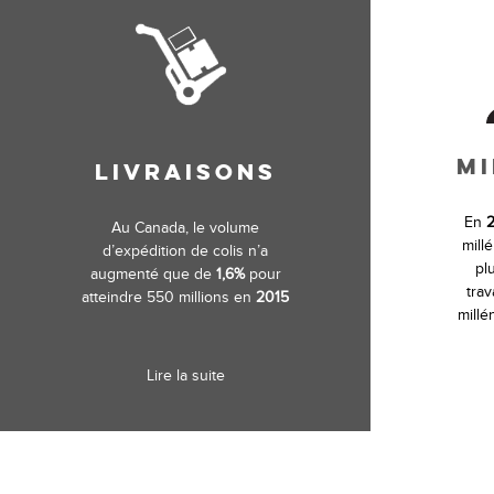
MI
LIVRAISONS
En
2
Au Canada, le volume
mill
d’expédition de colis n’a
pl
augmenté que de
1,6%
pour
trav
atteindre 550 millions en
2015
millé
Lire la suite