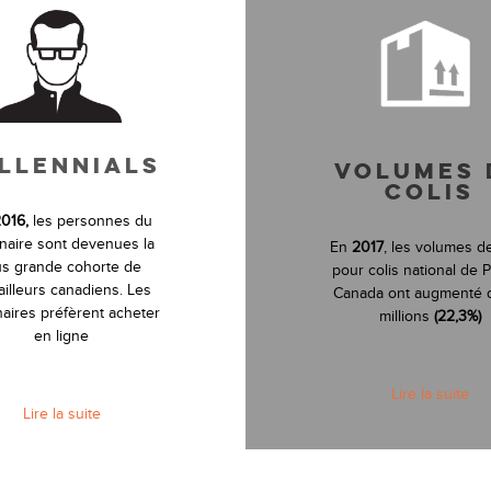
LLENNIALS
VOLUMES 
COLIS
016,
les personnes du
énaire sont devenues la
En
2017
, les volumes de
us grande cohorte de
pour colis national de 
ailleurs canadiens. Les
Canada ont augmenté 
naires préfèrent acheter
millions
(22,3%)
en ligne
Lire la suite
Lire la suite