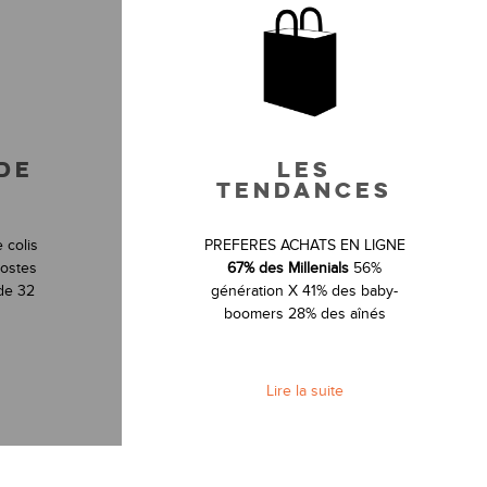
DE
LES
TENDANCES
 colis
PREFERES ACHATS EN LIGNE
Postes
67% des Millenials
56%
de 32
génération X 41% des baby-
boomers 28% des aînés
Lire la suite