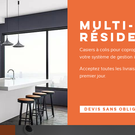
MULTI
RÉSID
Casiers à colis pour copro
votre système de gestion 
Acceptez toutes les livrais
premier jour.
DEVIS SANS OBLI