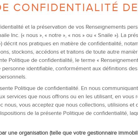
E CONFIDENTIALITÉ DE
fidentialité et la préservation de vos Renseignements perso
le Inc. (« nous », « notre », « nos » ou « Snaile »). La pré
é ») décrit nos pratiques en matière de confidentialité, no
uons, stockons, accédons et traitons de toute autre mani
nte Politique de confidentialité, le terme « Renseignemen
ersonne identifiable, conformément aux définitions des 
personnels.
présente Politique de confidentialité. En nous communiqu
ux services que nous offrons ou en les utilisant, en vous
ec nous, vous acceptez que nous collections, utilisions e
ositions de la présente Politique de confidentialité, laqu
par une organisation (telle que votre gestionnaire immobi