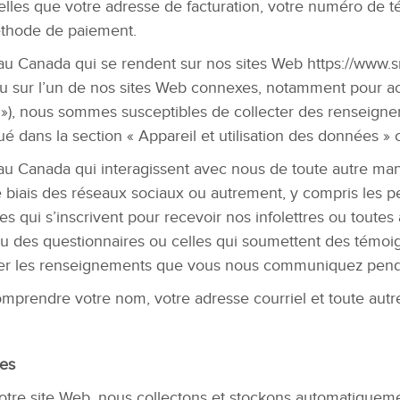
lles que votre adresse de facturation, votre numéro de té
éthode de paiement.
au Canada qui se rendent sur nos sites Web https://www.s
ou sur l’un de nos sites Web connexes, notamment pour a
b »), nous sommes susceptibles de collecter des renseigne
 dans la section « Appareil et utilisation des données » 
au Canada qui interagissent avec nous de toute autre man
le biais des réseaux sociaux ou autrement, y compris les p
les qui s’inscrivent pour recevoir nos infolettres ou toute
u des questionnaires ou celles qui soumettent des témoi
er les renseignements que vous nous communiquez pendan
rendre votre nom, votre adresse courriel et toute autre
ées
otre site Web, nous collectons et stockons automatique